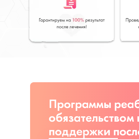
Программы реаб
обязательством
поддержки посл