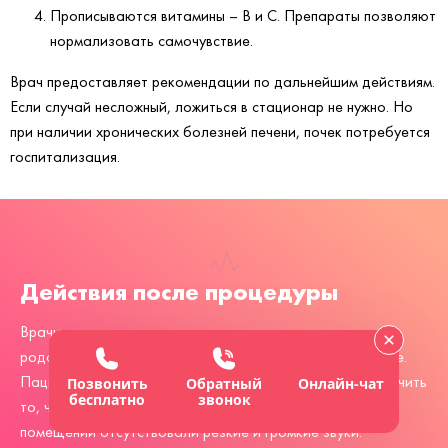
Прописываются витамины – В и С. Препараты позволяют
нормализовать самочувствие.
Врач предоставляет рекомендации по дальнейшим действиям.
Если случай несложный, ложиться в стационар не нужно. Но
при наличии хронических болезней печени, почек потребуется
госпитализация.
Действия после процедуры
Врачи предоставляют рекомендации пациенту и его
родственникам по поводу того, как действовать дальше.
Пациенту требуется абсолютный покой. Следует исключить
Позвонить
Обратный
Онлайн-чат
бесплатно
звонок
то, что раздражает нервную систему. Важно, чтобы в
помещении отсутствовали резкие и громкие звуки.