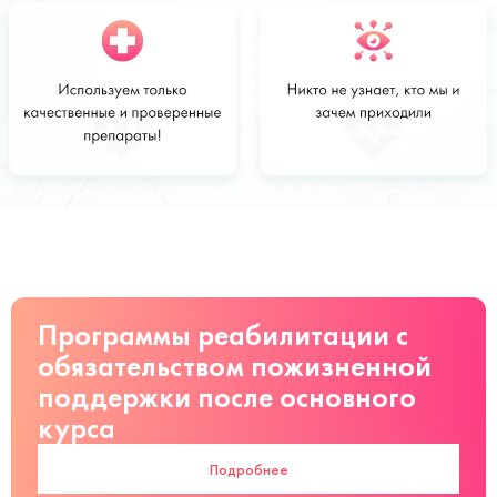
Стоимость
Заказать
от 6 200 руб
Программы реабилитации с
обязательством пожизненной
поддержки после основного
курса
Подробнее