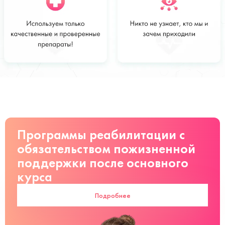
Стоимость
Заказать
от 21000 руб
Программы реабилитации с
обязательством пожизненной
поддержки после основного
курса
Подробнее