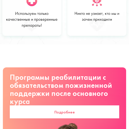
Стоимость
Заказать
от 2000 руб
Программы реабилитации с
обязательством пожизненной
поддержки после основного
курса
Подробнее