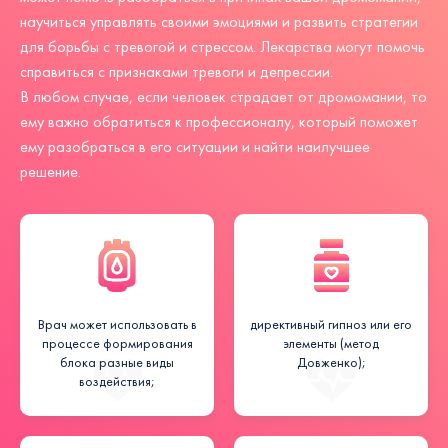
научиться управлять своими эмоциями и развить стратегии
для борьбы с тревогой и стрессом. Лекарства могут помочь
справиться с признаками тревоги и депрессии.
В любом случае, если человек страдает от дромомании, то
ему важно обратиться к профессионалу, который поможет
ему разобраться в его ситуации и найти наилучшее
решение.
Врач может использовать в
директивный гипноз или его
процессе формирования
элементы (метод
блока разные виды
Довженко);
воздействия;