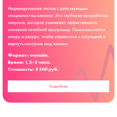
Индивидуальная сессия с действующим
специалистом клиники. Это глубокая проработка
запроса, которая усиливает эффективность
основной лечебной программы. Помогаем найти
опору и ресурс, чтобы справиться с ситуацией и
вернуть контроль над жизнью.
Формат: онлайн.
Время: 1,5–2 часа.
Стоимость: 4 500 руб.
Подробнее