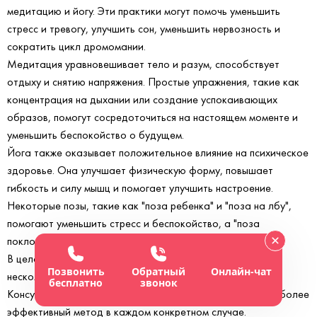
медитацию и йогу. Эти практики могут помочь уменьшить
стресс и тревогу, улучшить сон, уменьшить нервозность и
сократить цикл дромомании.
Медитация уравновешивает тело и разум, способствует
отдыху и снятию напряжения. Простые упражнения, такие как
концентрация на дыхании или создание успокаивающих
образов, помогут сосредоточиться на настоящем моменте и
уменьшить беспокойство о будущем.
Йога также оказывает положительное влияние на психическое
здоровье. Она улучшает физическую форму, повышает
гибкость и силу мышц и помогает улучшить настроение.
Некоторые позы, такие как "поза ребенка" и "поза на лбу",
помогают уменьшить стресс и беспокойство, а "поза
поклонения солнцу" способствует улучшению настроения.
В целом, для лечения дромомании можно использовать
Позвонить
Обратный
Онлайн-чат
несколько методов, что повышает шансы на успех.
бесплатно
звонок
Консультация со специалистом поможет определить наиболее
эффективный метод в каждом конкретном случае.