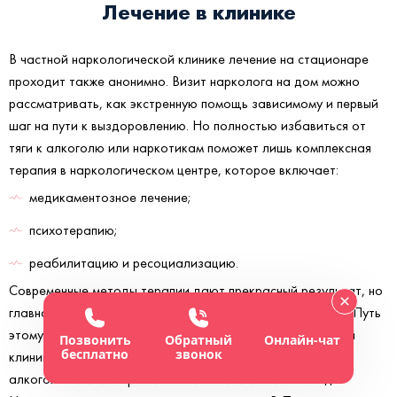
Лечение в клинике
В частной наркологической клинике лечение на стационаре
проходит также анонимно. Визит нарколога на дом можно
рассматривать, как экстренную помощь зависимому и первый
шаг на пути к выздоровлению. Но полностью избавиться от
тяги к алкоголю или наркотикам поможет лишь комплексная
терапия в наркологическом центре, которое включает:
медикаментозное лечение;
психотерапию;
реабилитацию и ресоциализацию.
Современные методы терапии дают прекрасный результат, но
главное - желание пациента избавиться от зависимости. Путь
этому не простой, но благодаря врачам наркологической
Позвонить
Обратный
Онлайн-чат
бесплатно
звонок
клиники «Монблан» человек сможет избавиться от
алкогольной или наркотической зависимости навсегда.