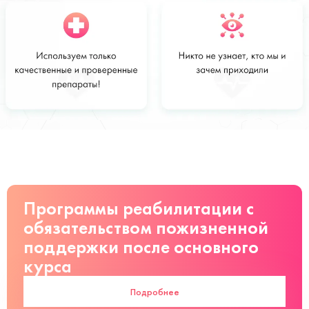
Стоимость
Заказать
от 10 500
руб
Программы реабилитации с
обязательством пожизненной
поддержки после основного
курса
Подробнее