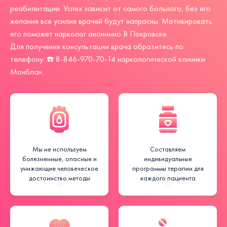
реабилитации. Успех зависит от самого больного, без его
желания все усилия врачей будут напрасны. Мотивировать
его поможет нарколог анонимно В Покровске.
Для получения консультации врача обратитесь по
телефону: ☎️
8-846-970-70-14
наркологической клиники
Монблан.
Мы не используем
Составляем
болезненные, опасные и
индивидуальные
унижающие человеческое
программы терапии для
достоинство методы
каждого пациента