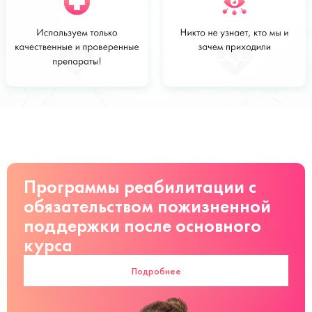
Стоимость
Заказать
от 10 000
руб
Программы реабилитации с
обязательством пожизненной
поддержки после основного
курса
Подробнее