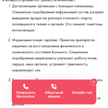
Детоксикацию организма с помощью капельницы.
Специально подобранный инфузионный состав ускоряет
выведение продуктов распада этилового спирта,
скопившихся в тканях и органах. Это снимает симптомы
интоксикации.
Медикаментозную терапию. Принятие препаратов
нацелено на восстановление физического и
психического состояния больного. Специально
подобранные медикаменты улучшают работу почек,
сердца, иных органов, устраняют тревожность,
нормализуют сон.
Кодирование. Процедура проводится только с личного
согласия пациента. Это закрепительная терапия
помогающая избежать рецидива после выписки из
Позвонить
Обратный
Онлайн-чат
бесплатно
звонок
стационара. Метод и сроки кодировки определяются
врачом.